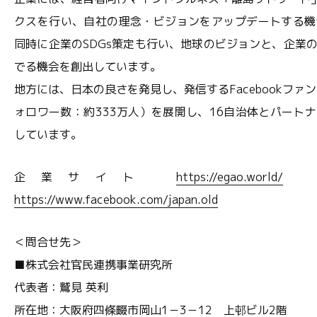
クスを行い、自社の理念・ビジョンをアップデートする機
同時に企業のSDGs策定も行い、地球のビジョンと、企業
でる機会を創出しています。
地方には、日本の良さを発見し、発信するFacebookファンペ
ォロワー数：約333万人）を展開し、16自治体とパート
しています。
企業サイト
https://egao.world/
J
https://www.facebook.com/japan.old
＜問合せ先＞
■株式会社官民連携事業研究所
代表者：鷲見 英利
所在地：大阪府四條畷市岡山1－3－12 上邨ビル2階