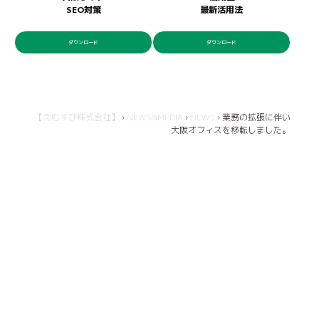
SEO対策
最新活用法
ダウンロード
ダウンロード
【えむすび株式会社】
›
NEWS&MEDIA
›
NEWS
›
業務の拡張に伴い
大阪オフィスを移転しました。