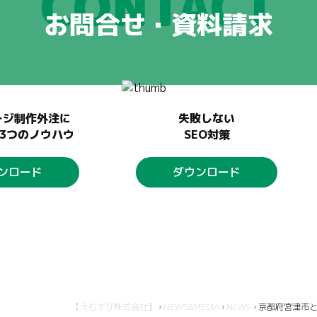
CONTACT
お問合せ・資料請求
ージ制作外注に
失敗しない
3つのノウハウ
SEO対策
ンロード
ダウンロード
【えむすび株式会社】
›
NEWS&MEDIA
›
NEWS
›
京都府宮津市と