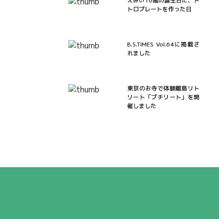
えみい10歳の誕生日に、ト
トロプレートを作った日
B.S.TIMES Vol.64に掲載さ
れました
東京のお寺で体験離島リト
リート「プチリート」を開
催しました