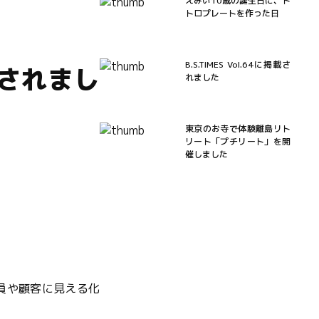
えみい10歳の誕生日に、ト
トロプレートを作った日
B.S.TIMES Vol.64に掲載さ
されまし
れました
東京のお寺で体験離島リト
リート「プチリート」を開
催しました
員や顧客に見える化