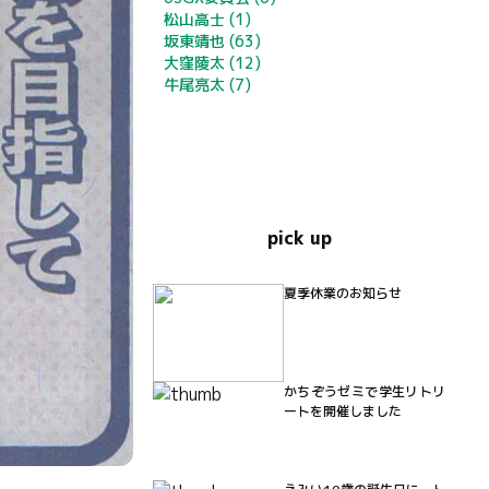
松山高士
(1)
坂東靖也
(63)
大窪陵太
(12)
牛尾亮太
(7)
pick up
夏季休業のお知らせ
かちぞうゼミで学生リトリ
ートを開催しました