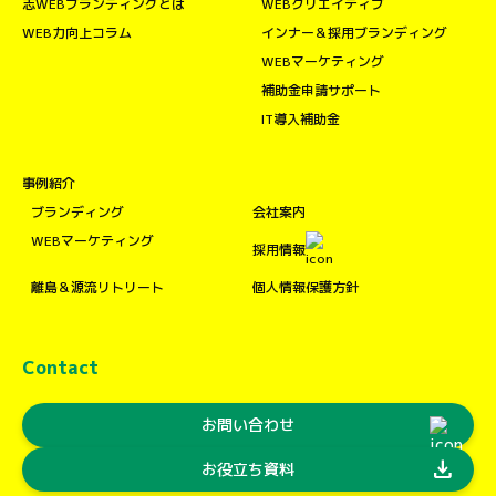
志WEBブランディングとは
WEBクリエイティブ
WEB力向上コラム
インナー＆採用ブランディング
WEBマーケティング
補助金申請サポート
IT導入補助金
事例紹介
ブランディング
会社案内
WEBマーケティング
採用情報
離島＆源流リトリート
個人情報保護方針
Contact
お問い合わせ
download
お役立ち資料