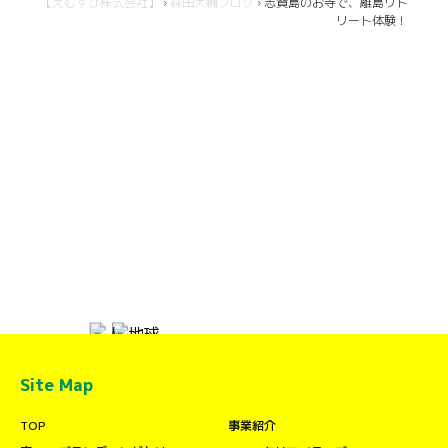
【えむすび株式会社】
›
森田大輔ブログ
›
志賀島のお寺で、離島リト
リート体験！
Site Map
TOP
事業紹介