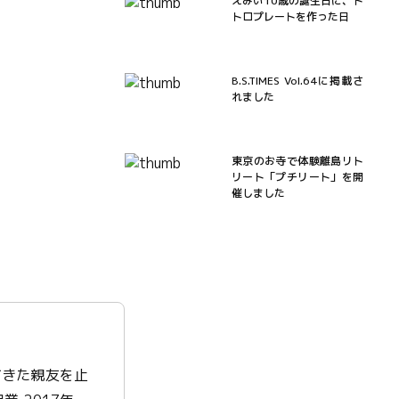
えみい10歳の誕生日に、ト
トロプレートを作った日
B.S.TIMES Vol.64に掲載さ
れました
東京のお寺で体験離島リト
リート「プチリート」を開
催しました
てきた親友を止