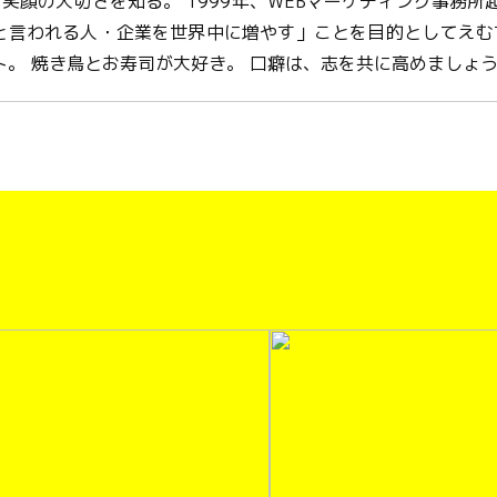
笑顔の大切さを知る。 1999年、WEBマーケティング事務所起業
！と言われる人・企業を世界中に増やす」ことを目的としてえむ
。 焼き鳥とお寿司が大好き。 口癖は、志を共に高めましょ