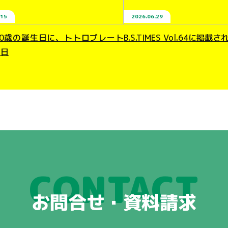
.15
2026.06.29
10歳の誕生日に、トトロプレート
B.S.TIMES Vol.64に掲載
た日
CONTACT
お問合せ・資料請求