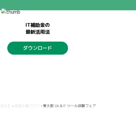
IT補助金の
最新活用法
ダウンロード
式会社】
›
森田大輔ブログ
›
東大阪 DX＆IT ツール体験フェア