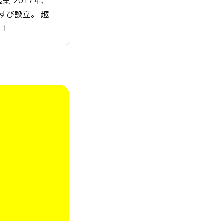
 2017年、
すび設立。 趣
う！