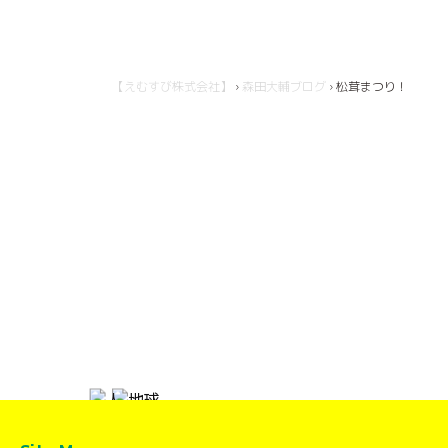
【えむすび株式会社】
›
森田大輔ブログ
›
松茸まつり！