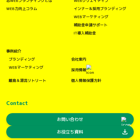
志WEBブランディングとは
WEBクリエイティブ
WEB力向上コラム
インナー＆採用ブランディング
WEBマーケティング
補助金申請サポート
IT導入補助金
事例紹介
ブランディング
会社案内
WEBマーケティング
採用情報
離島＆源流リトリート
個人情報保護方針
Contact
お問い合わせ
download
お役立ち資料