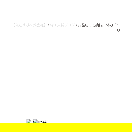
【えむすび株式会社】
›
森田大輔ブログ
›
お盆明けて病院→体力づく
り