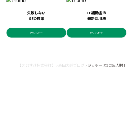
失敗しない
IT補助金の
SEO対策
最新活用法
ダウンロード
ダウンロード
【えむすび株式会社】
›
森田大輔ブログ
›
ツッチーはSDGs人財！