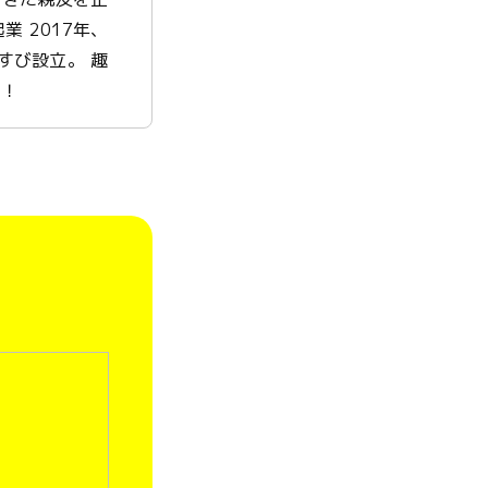
 2017年、
すび設立。 趣
う！