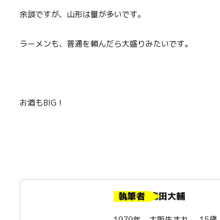
余談ですが、山形は量が多いです。
ラーメンも、普通を頼んだら大盛りみたいです。
お酒もBIG！
執筆者
森田大輔
1979年、大阪生まれ。 1