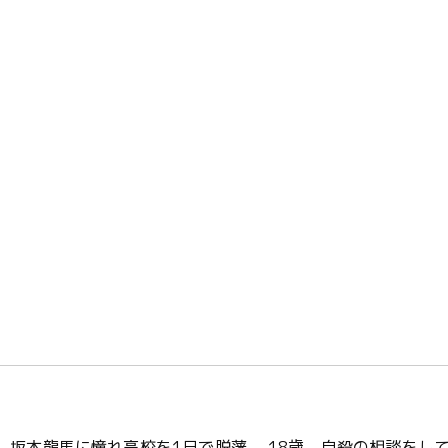
5歳、坂本龍馬に憧れ高校を1日で脱藩。 18歳、自殺の相談をし