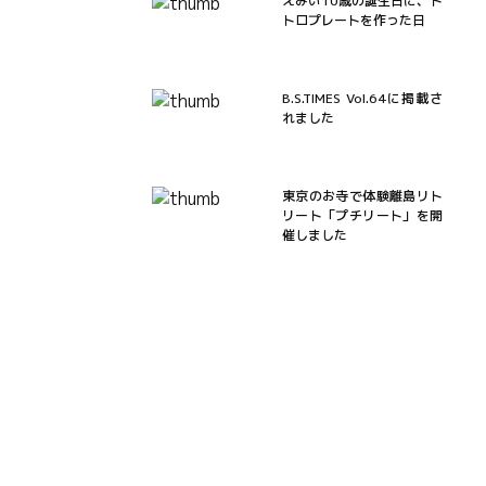
えみい10歳の誕生日に、ト
トロプレートを作った日
B.S.TIMES Vol.64に掲載さ
れました
東京のお寺で体験離島リト
リート「プチリート」を開
催しました