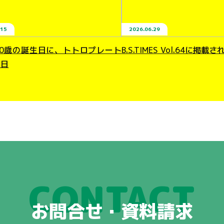
.15
2026.06.29
10歳の誕生日に、トトロプレート
B.S.TIMES Vol.64に掲載
た日
CONTACT
お問合せ・資料請求