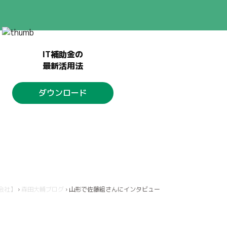
IT補助金の
最新活用法
ダウンロード
会社】
›
森田大輔ブログ
›
山形で佐藤組さんにインタビュー