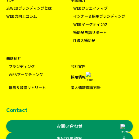
TOP
事業紹介
志WEBブランディングとは
WEBクリエイティブ
WEB力向上コラム
インナー＆採用ブランディング
WEBマーケティング
補助金申請サポート
IT導入補助金
事例紹介
ブランディング
会社案内
WEBマーケティング
採用情報
離島＆源流リトリート
個人情報保護方針
Contact
お問い合わせ
download
お役立ち資料