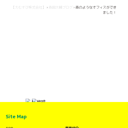
【えむすび株式会社】
›
森田大輔ブログ
›
森のようなオフィスができ
ました！
Site Map