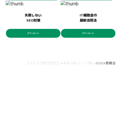
失敗しない
IT補助金の
SEO対策
最新活用法
ダウンロード
ダウンロード
【えむすび株式会社】
›
未来の森づくり手帖
›
6SGX委員会