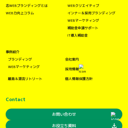
志WEBブランディングとは
WEBクリエイティブ
WEB力向上コラム
インナー＆採用ブランディング
WEBマーケティング
補助金申請サポート
IT導入補助金
事例紹介
ブランディング
会社案内
WEBマーケティング
採用情報
離島＆源流リトリート
個人情報保護方針
Contact
お問い合わせ
download
お役立ち資料