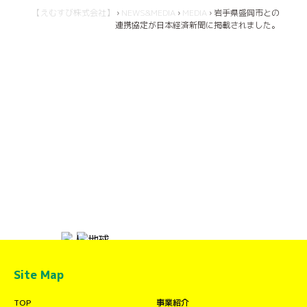
【えむすび株式会社】
›
NEWS&MEDIA
›
MEDIA
›
岩手県盛岡市との
連携協定が日本経済新聞に掲載されました。
Site Map
TOP
事業紹介