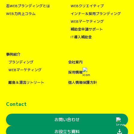
志WEBブランディングとは
WEBクリエイティブ
WEB力向上コラム
インナー＆採用ブランディング
WEBマーケティング
補助金申請サポート
IT導入補助金
事例紹介
ブランディング
会社案内
WEBマーケティング
採用情報
離島＆源流リトリート
個人情報保護方針
Contact
お問い合わせ
download
お役立ち資料