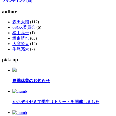
ブランディング (18)
author
森田大輔
(112)
6SGX委員会
(6)
松山高士
(1)
坂東靖也
(63)
大窪陵太
(12)
牛尾亮太
(7)
pick up
夏季休業のお知らせ
かちぞうゼミで学生リトリートを開催しました