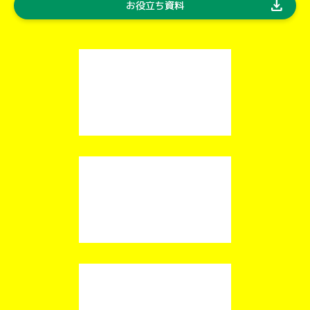
download
お役立ち資料