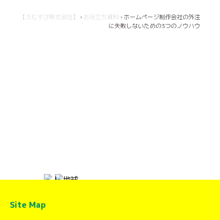
【えむすび株式会社】
›
お役立ち資料
›
ホームページ制作会社の外注
に失敗しないための3つのノウハウ
Site Map