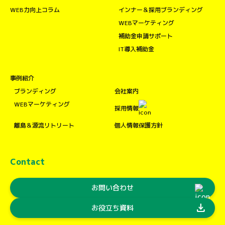
WEB力向上コラム
インナー＆採用ブランディング
WEBマーケティング
補助金申請サポート
IT導入補助金
事例紹介
ブランディング
会社案内
WEBマーケティング
採用情報
離島＆源流リトリート
個人情報保護方針
Contact
お問い合わせ
download
お役立ち資料