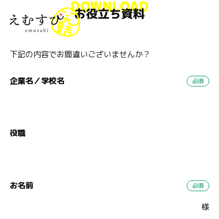
DOWNLOAD
お役立ち資料
menu
下記の内容でお間違いございませんか？
企業名／学校名
役職
お名前
様