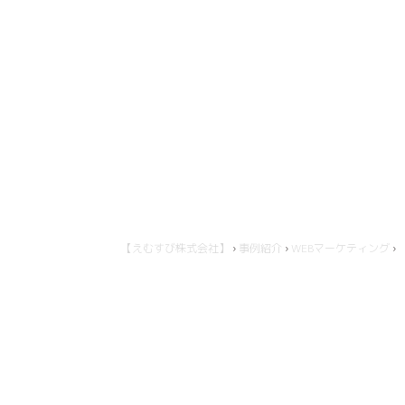
【えむすび株式会社】
›
事例紹介
›
WEBマーケティング
›