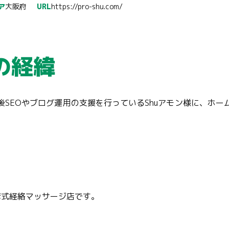
ア
大阪府
URL
https://pro-shu.com/
の経緯
SEOやブログ運用の支援を行っているShuアモン様に、ホ
湾式経絡マッサージ店です。