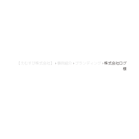
【えむすび株式会社】
›
事例紹介
›
ブランディング
›
株式会社ログ
様