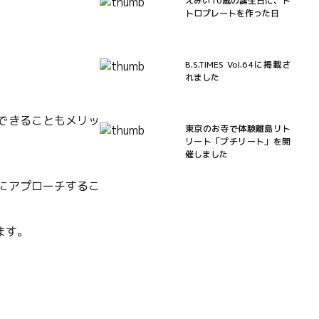
えみい10歳の誕生日に、ト
トロプレートを作った日
B.S.TIMES Vol.64に掲載さ
れました
できることもメリッ
東京のお寺で体験離島リト
リート「プチリート」を開
催しました
にアプローチするこ
ます。