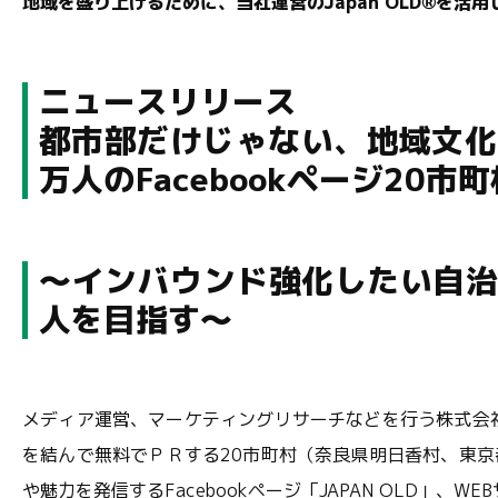
地域を盛り上げるために、当社運営のJapan OLD®を活
ニュースリリース
都市部だけじゃない、地域文化
万人のFacebookページ20市
～インバウンド強化したい自治体
人を目指す～
メディア運営、マーケティングリサーチなどを行う株式会社
を結んで無料でＰＲする20市町村（奈良県明日香村、東
や魅力を発信するFacebookページ「
JAPAN OLD
」、WEB