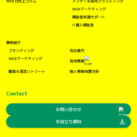
WEB力向上コラム
インナー＆採用ブランディング
WEBマーケティング
補助金申請サポート
IT導入補助金
事例紹介
ブランディング
会社案内
WEBマーケティング
採用情報
離島＆源流リトリート
個人情報保護方針
Contact
お問い合わせ
download
お役立ち資料