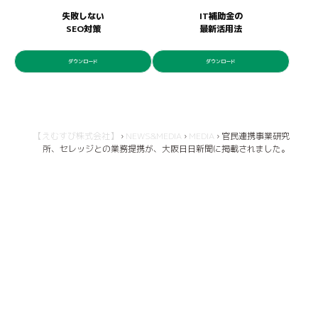
失敗しない
IT補助金の
SEO対策
最新活用法
ダウンロード
ダウンロード
【えむすび株式会社】
›
NEWS&MEDIA
›
MEDIA
›
官民連携事業研究
所、セレッジとの業務提携が、大阪日日新聞に掲載されました。