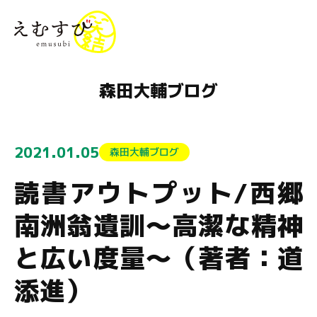
menu
森田大輔ブログ
2021.01.05
森田大輔ブログ
読書アウトプット/西郷
南洲翁遺訓～高潔な精神
と広い度量～（著者：道
添進）