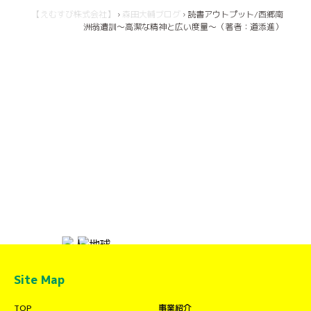
【えむすび株式会社】
›
森田大輔ブログ
›
読書アウトプット/西郷南
洲翁遺訓～高潔な精神と広い度量～（著者：道添進）
Site Map
TOP
事業紹介