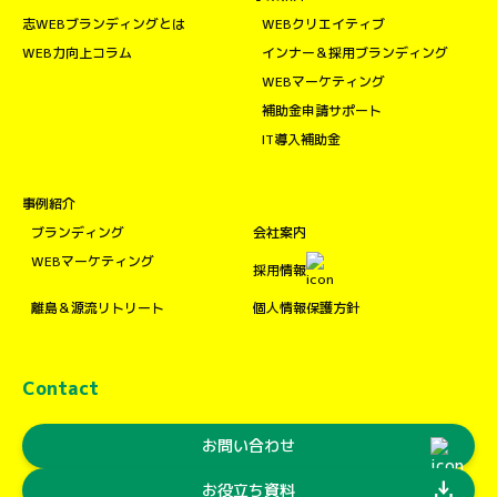
志WEBブランディングとは
WEBクリエイティブ
WEB力向上コラム
インナー＆採用ブランディング
WEBマーケティング
補助金申請サポート
IT導入補助金
事例紹介
ブランディング
会社案内
WEBマーケティング
採用情報
離島＆源流リトリート
個人情報保護方針
Contact
お問い合わせ
download
お役立ち資料