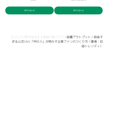
ダウンロード
ダウンロード
【えむすび株式会社】
›
森田大輔ブログ
›
読書アウトプット／自由す
ぎる公式SNS「中の人」が明かす企業ファンのつくり方（著者：日
経トレンディ）