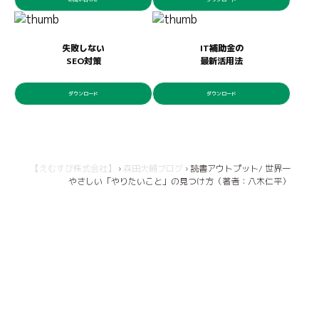
失敗しない
IT補助金の
SEO対策
最新活用法
ダウンロード
ダウンロード
【えむすび株式会社】
›
森田大輔ブログ
›
読書アウトプット/ 世界一
やさしい「やりたいこと」の見つけ方（著者：八木仁平）