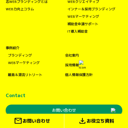
志WEBブランディングとは
WEBクリエイティブ
WEB力向上コラム
インナー＆採用ブランディング
WEBマーケティング
補助金申請サポート
IT導入補助金
事例紹介
ブランディング
会社案内
WEBマーケティング
採用情報
離島＆源流リトリート
個人情報保護方針
Contact
お問い合わせ
mail
download
お問い合わせ
お役立ち資料
download
お役立ち資料