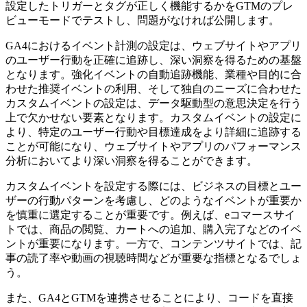
設定したトリガーとタグが正しく機能するかをGTMのプレ
ビューモードでテストし、問題がなければ公開します。
GA4におけるイベント計測の設定は、ウェブサイトやアプリ
のユーザー行動を正確に追跡し、深い洞察を得るための基盤
となります。強化イベントの自動追跡機能、業種や目的に合
わせた推奨イベントの利用、そして独自のニーズに合わせた
カスタムイベントの設定は、データ駆動型の意思決定を行う
上で欠かせない要素となります。カスタムイベントの設定に
より、特定のユーザー行動や目標達成をより詳細に追跡する
ことが可能になり、ウェブサイトやアプリのパフォーマンス
分析においてより深い洞察を得ることができます。
カスタムイベントを設定する際には、ビジネスの目標とユー
ザーの行動パターンを考慮し、どのようなイベントが重要か
を慎重に選定することが重要です。例えば、eコマースサイ
トでは、商品の閲覧、カートへの追加、購入完了などのイベ
ントが重要になります。一方で、コンテンツサイトでは、記
事の読了率や動画の視聴時間などが重要な指標となるでしょ
う。
また、GA4とGTMを連携させることにより、コードを直接